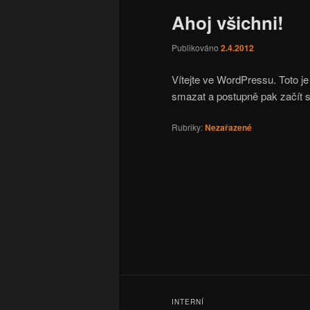
í
Ahoj všichni!
n
obsahu
postranního
a
Publikováno
2.4.2012
v
webu
panelu
i
Vítejte ve WordPressu. Toto je
g
smazat a postupně pak začít s
a
č
Rubriky:
Nezařazené
n
í
m
e
n
u
INTERNÍ